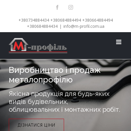
Skip
Facebook
Instagram
to
+380734884434
+380684884494
+380664884494
content
+380684884434
|
info@m-profil.com.ua
Виробництво і продаж
металопрофілю
Якісна продукція для будь-яких
видів будівельних,
облицювальних і монтажних робіт.
ДІЗНАТИСЯ ЦІНИ