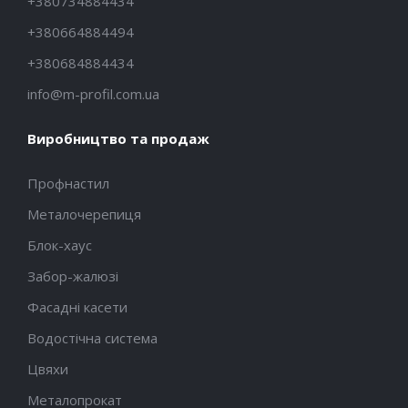
+380734884434
+380664884494
+380684884434
info@m-profil.com.ua
Виробництво та продаж
Профнастил
Металочерепиця
Блок-хаус
Забор-жалюзі
Фасадні касети
Водостічна система
Цвяхи
Металопрокат